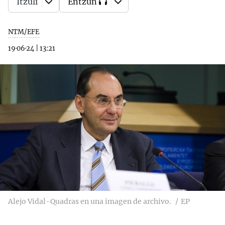
Itzuli
Entzun
NTM/EFE
19·06·24
|
13:21
Alejo Vidal-Quadras en una imagen de archivo.
EP