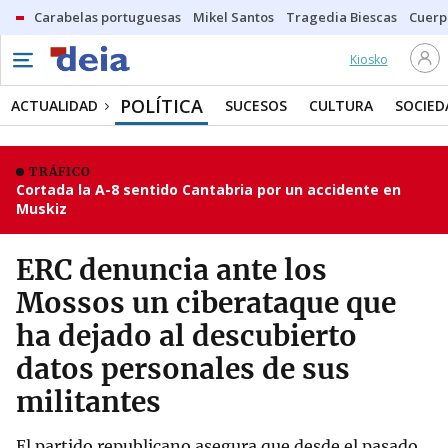
Carabelas portuguesas
Mikel Santos
Tragedia Biescas
Cuerp
Kiosko
POLÍTICA
ACTUALIDAD
SUCESOS
CULTURA
SOCIED
TRÁFICO
Cortada la A-8 sentido Cantabria por un accidente en
Muskiz
ERC denuncia ante los
Mossos un ciberataque que
ha dejado al descubierto
datos personales de sus
militantes
El partido republicano asegura que desde el pasado