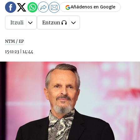
Añádenos en Google
Itzuli
Entzun
NTM / EP
15·11·23
|
14:44