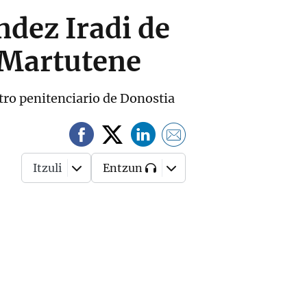
ndez Iradi de
 Martutene
tro penitenciario de Donostia
Itzuli
Entzun