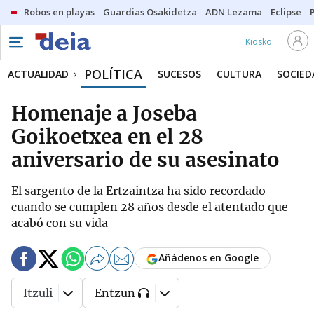
Robos en playas
Guardias Osakidetza
ADN Lezama
Eclipse
Kiosko
POLÍTICA
ACTUALIDAD
SUCESOS
CULTURA
SOCIED
Homenaje a Joseba
Goikoetxea en el 28
aniversario de su asesinato
El sargento de la Ertzaintza ha sido recordado
cuando se cumplen 28 años desde el atentado que
acabó con su vida
Añádenos en Google
Itzuli
Entzun