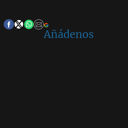
Añádenos
en
Google