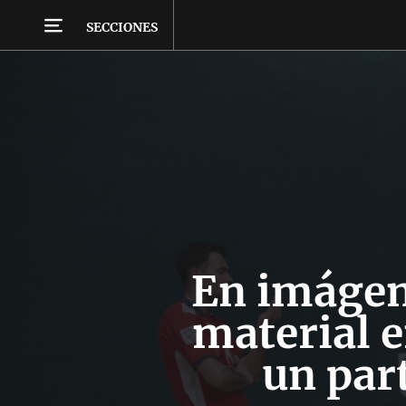
SECCIONES
En imágen
material e
un part