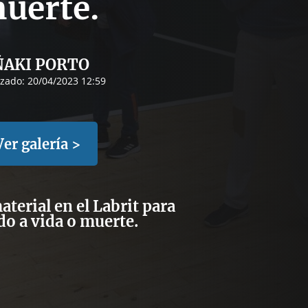
uerte.
ÑAKI PORTO
izado:
20/04/2023 12:59
Ver galería >
aterial en el Labrit para
do a vida o muerte.