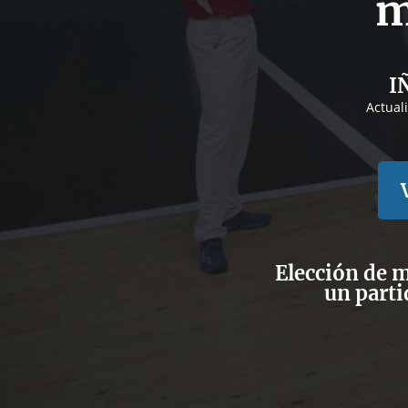
m
I
Actual
Elección de m
un parti