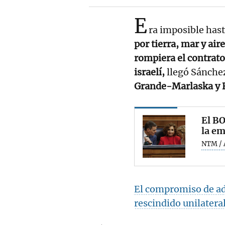
E
ra imposible hast
por tierra, mar y ai
rompiera el contrat
israelí,
llegó Sánchez
Grande-Marlaska y 
El BO
la em
NTM / 
El compromiso de ad
rescindido unilater