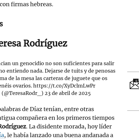
con firmas hebreas.
s
Teresa Rodríguez
ncian un genocidio no son suficientes para salir
no entiendo nada. Dejarse de tuits y de penosas
ma de la mesa las carteras de juguete que os
enéis ovarios.
https://t.co/XyDclmLwPr
۞ (@TeresaRodr_)
23 de abril de 2025
palabras de Díaz tenían, entre otras
antigua compañera en los primeros tiempos
Rodríguez
. La disidente morada, hoy líder
ía
, le había lanzado una buena andanada a