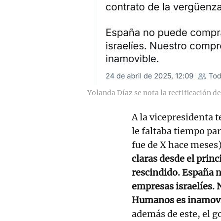
Yolanda Díaz se nota la rectificación d
A la vicepresidenta t
le faltaba tiempo pa
fue de X hace meses) 
claras desde el princ
rescindido. España 
empresas israelíes.
Humanos es inamov
además de este, el g