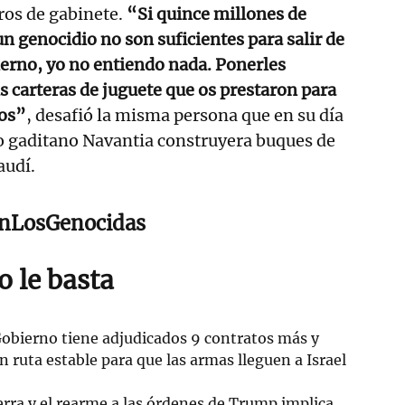
ros de gabinete.
“Si quince millones de
un genocidio no son suficientes para salir de
erno, yo no entiendo nada. Ponerles
s carteras de juguete que os prestaron para
ios”
, desafió la misma persona que en su día
ro gaditano Navantia construyera buques de
audí.
nLosGenocidas
 le basta
 Gobierno tiene adjudicados 9 contratos más y
 ruta estable para que las armas lleguen a Israel
erra y el rearme a las órdenes de Trump implica