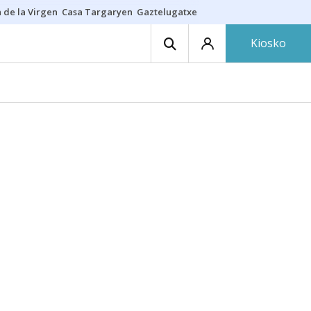
 de la Virgen
Casa Targaryen
Gaztelugatxe
Athletic
Aste Nagusia
C
Kiosko