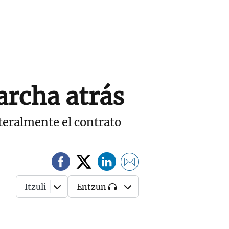
archa atrás
eralmente el contrato
Itzuli
Entzun