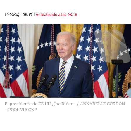
10·02·24
|
08:17
|
Actualizado a las 08:18
El presidente de EE.UU., Joe Biden.
ANNABELLE GORDON
- POOL VIA CNP