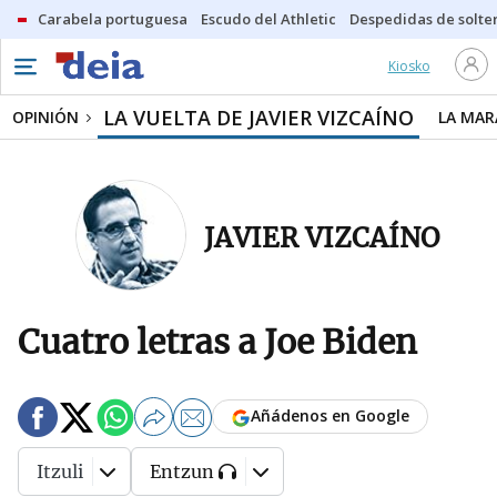
Carabela portuguesa
Escudo del Athletic
Despedidas de solte
Kiosko
LA VUELTA DE JAVIER VIZCAÍNO
OPINIÓN
LA MAR
JAVIER VIZCAÍNO
Cuatro letras a Joe Biden
Añádenos en Google
Itzuli
Entzun