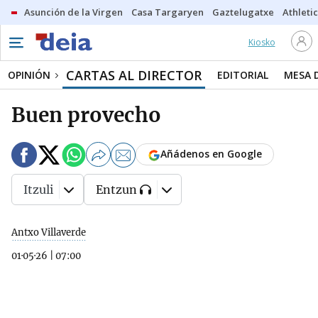
Asunción de la Virgen
Casa Targaryen
Gaztelugatxe
Athletic
Kiosko
CARTAS AL DIRECTOR
OPINIÓN
EDITORIAL
MESA 
Buen provecho
Añádenos en Google
Itzuli
Entzun
Antxo Villaverde
01·05·26
|
07:00