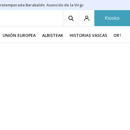
retemporada Barakaldo
Asunción de la Virgen
Casa Targaryen
Gazt
Kiosko
UNIÓN EUROPEA
ALBISTEAK
HISTORIAS VASCAS
ORTZAD