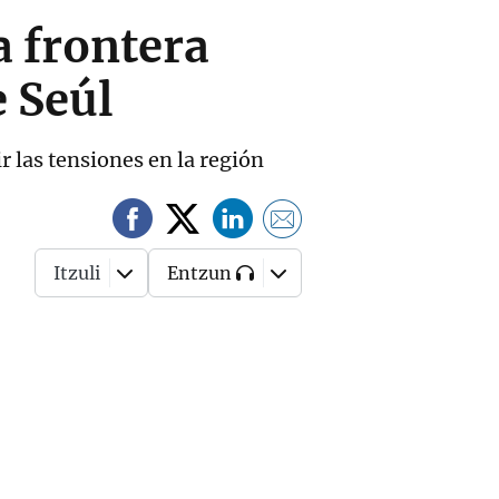
a frontera
e Seúl
r las tensiones en la región
Itzuli
Entzun