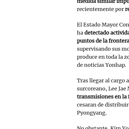
medida similar impu
recientemente por
r
El Estado Mayor Co
ha
detectado activid
puntos de la fronte
supervisando sus mo
produce en toda la z
de noticias Yonhap.
Tras llegar al cargo 
surcoreano, Lee Jae
transmisiones en la
cesaran de distribui
Pyongyang.
No obstante, Kim Yo