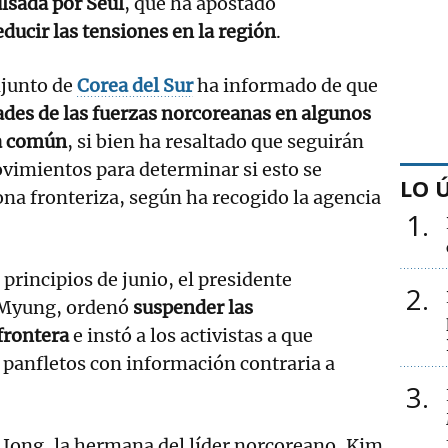
lsada por Seúl
, que ha apostado
educir las tensiones en la región
.
njunto de
Corea del Sur
ha informado de que
ades de las fuerzas norcoreanas en algunos
ra común
, si bien ha resaltado que seguirán
vimientos para determinar si esto se
LO 
ona fronteriza, según ha recogido la agencia
1
a principios de junio, el presidente
2
 Myung, ordenó
suspender las
 frontera
e instó a los activistas a que
r panfletos con información contraria a
3
 Jong, la hermana del líder norcoreano, Kim