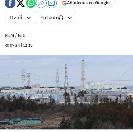
Añádenos en Google
Itzuli
Entzun
NTM / EFE
30·07·25
|
12:18