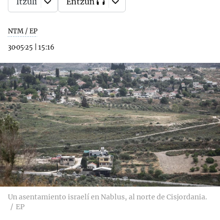
Itzuli
Entzun
NTM / EP
30·05·25
|
15:16
Un asentamiento israelí en Nablus, al norte de Cisjordania.
EP