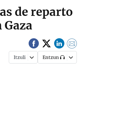
as de reparto
n Gaza
Itzuli
Entzun