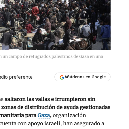
 un campo de refugiados palestinos de Gaza en una
dio preferente
Añádenos en Google
as
saltaron las vallas e irrumpieron sin
s zonas de distribución de ayuda gestionadas
manitaria para
Gaza
,
organización
uenta con apoyo israelí, han asegurado a