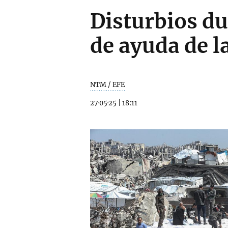
Disturbios du
de ayuda de l
NTM / EFE
27·05·25
|
18:11