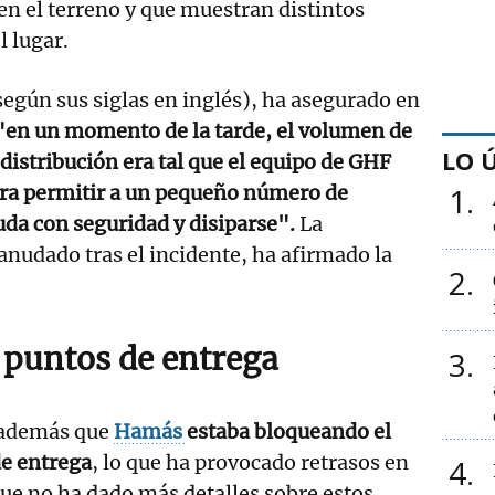
n el terreno y que muestran distintos
l lugar.
egún sus siglas en inglés), ha asegurado en
"en un momento de la tarde, el volumen de
LO 
 distribución era tal que el equipo de GHF
ara permitir a un pequeño número de
1
uda con seguridad y disiparse".
La
eanudado tras el incidente, ha afirmado la
2
s puntos de entrega
3
además que
Hamás
estaba bloqueando el
de entrega
, lo que ha provocado retrasos en
4
que no ha dado más detalles sobre estos