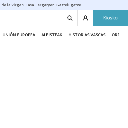
 de la Virgen
Casa Targaryen
Gaztelugatxe
Athletic
Aste Nagusia
C
Kiosko
UNIÓN EUROPEA
ALBISTEAK
HISTORIAS VASCAS
ORTZAD