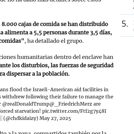
5
.000 cajas de comida se han distribuido
a alimenta a 5,5 personas durante 3,5 días,
 comidas"
, ha detallado el grupo.
ciones humanitarias dentro del enclave han
ante los disturbios, las fuerzas de seguridad
ra dispersar a la población.
ns flood the Israeli-American aid facilities in
 withdrew following their failure to manage the
r
@realDonaldTrump
@_FriedrichMerz
are
forced starvation!
pic.twitter.com/Ftf2g7y48I
 (@chdkidaizy)
May 27, 2025
alto a la zona, compartidos también por la