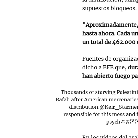
supuestos bloqueos.
"Aproximadamente, 8
hasta ahora. Cada un
un total de 462.000
Fuentes de organiza
dicho a EFE que,
dur
han abierto fuego pa
Thousands of starving Palestinia
Rafah after American mercenaries
distribution.
@Keir_Starme
responsible for this mess and 
— psych🍉🫒🇵
En los vídeos del as