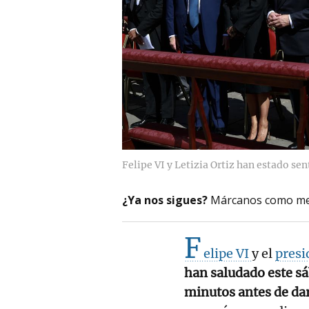
Felipe VI y Letizia Ortiz han estado se
¿Ya nos sigues?
Márcanos como me
F
elipe VI
y el
presi
han saludado este sá
minutos antes de da