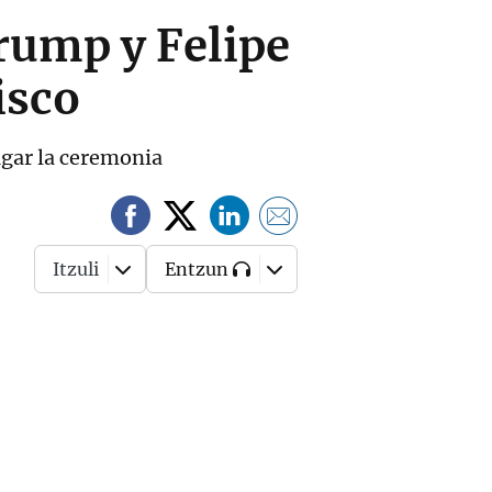
Trump y Felipe
isco
ugar la ceremonia
Itzuli
Entzun