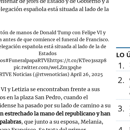
ntenar de jefes de Estado y de Gobierno y a
legación española está situada al lado de la
tón de manos de Donald Tump con Felipe VI y
a antes de que comience el funeral de Francisco.
elegación española está situada al lado de la de
LO 
Estados
os
#FuneralpapaRTVE
https://t.co/KTeo3sszp8
1
pic.twitter.com/weLZm3pqhe
TVE Noticias (@rtvenoticias)
April 26, 2025
2
 VI y Letizia se encontraban frente a sus
os en la plaza San Pedro, cuando el
idense ha pasado por su lado de camino a su
3
 estrechado la mano del republicano y han
palabras
, que junto a su esposa, Melania,
4
 papa Francisco. Se trata del primer