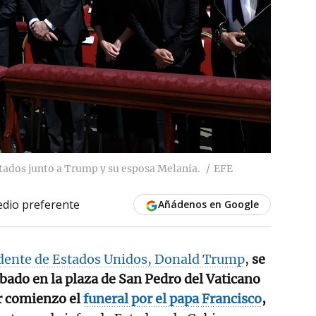
ntados junto a Trump y su esposa Melania.
EFE
dio preferente
Añádenos en Google
dente de Estados Unidos, Donald Trump
,
se
bado en la plaza de San Pedro del Vaticano
r comienzo el
funeral por el papa Francisco
,