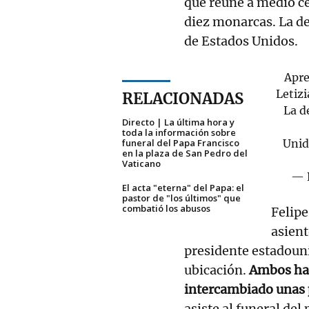
que reúne a medio ce
diez monarcas. La de
de Estados Unidos.
Apre
Letizi
RELACIONADAS
La d
Directo | La última hora y
toda la información sobre
funeral del Papa Francisco
Unid
en la plaza de San Pedro del
Vaticano
— R
El acta "eterna" del Papa: el
pastor de "los últimos" que
combatió los abusos
Felipe
asient
presidente estadoun
ubicación.
Ambos han
intercambiado unas 
asiste al funeral del