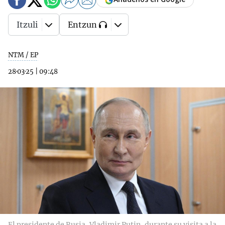
Itzuli
Entzun
NTM / EP
28·03·25
|
09:48
El presidente de Rusia, Vladimir Putin, durante su visita a la