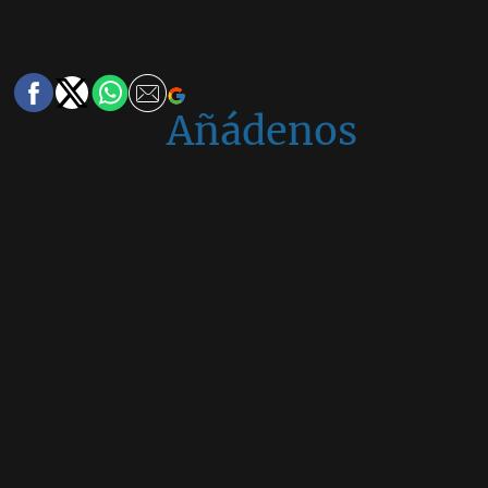
Añádenos
en
Google