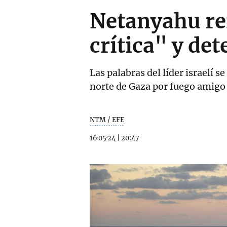
Netanyahu rei
crítica" y de
Las palabras del líder israelí 
norte de Gaza por fuego amigo
NTM / EFE
16·05·24
|
20:47