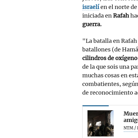
israelí
en el norte de
iniciada en
Rafah
ha
guerra.
"La batalla en Rafah e
batallones (de Hamá
cilindros de oxígeno
de la que sois una pa
muchas cosas en est
combatientes, según 
de reconocimiento aé
Muere
amigo
NTM / 