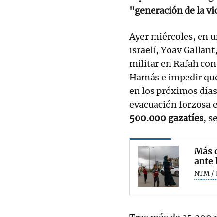
"generación de la vi
Ayer miércoles, en u
israelí, Yoav Gallant
militar en Rafah con 
Hamás e impedir que 
en los próximos días
evacuación forzosa 
500.000 gazatíes
, s
Más d
ante 
NTM / 