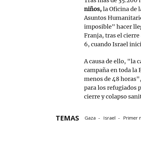
Tras más de 35.200 
niños,
la Oficina de 
Asuntos Humanitario
imposible" hacer lle
Franja, tras el cierr
6, cuando Israel inic
A causa de ello, "la 
campaña en toda la F
menos de 48 horas", 
para los refugiados
cierre y colapso sani
TEMAS
Gaza
Israel
Primer 