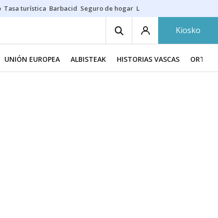
o
Tasa turística
Barbacid
Seguro de hogar
Lío Athletic-Osasuna
Mast
Kiosko
UNIÓN EUROPEA
ALBISTEAK
HISTORIAS VASCAS
ORTZAD