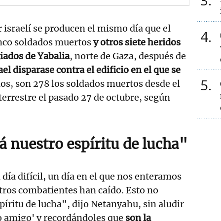
3
r israelí se producen el mismo día que el
4
inco soldados muertos
y otros siete heridos
iados de Yabalia
, norte de Gaza, después de
el disparase contra el edificio en el que se
5
los, son 278 los soldados muertos desde el
 terrestre el pasado 27 de octubre, según
á nuestro espíritu de lucha"
día difícil, un día en el que nos enteramos
tros combatientes han caído. Esto no
píritu de lucha", dijo Netanyahu, sin aludir
o amigo' y recordándoles que
son la