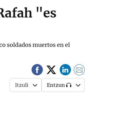
 Rafah "es
nco soldados muertos en el
Itzuli
Entzun