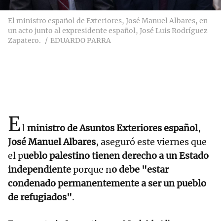
El ministro español de Exteriores, José Manuel Albares, en
un acto junto al expresidente español, José Luis Rodríguez
Zapatero.
EDUARDO PARRA
E
l
ministro de Asuntos Exteriores español
,
José Manuel Albares
, aseguró este viernes que
el p
ueblo palestino tienen derecho a un Estado
independiente
porque n
o debe "estar
condenado permanentemente a ser un pueblo
de refugiados"
.