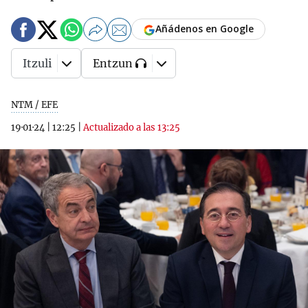
Añádenos en Google
Itzuli
Entzun
NTM / EFE
19·01·24
|
12:25
|
Actualizado a las 13:25