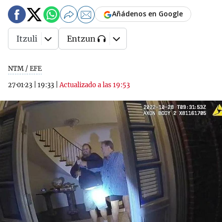
Añádenos en Google
Itzuli
Entzun
NTM / EFE
27·01·23
|
19:33
|
Actualizado a las 19:53