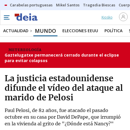
Carabelas portuguesas
Mikel Santos
Tragedia Biescas
Cuerp
Kiosko
MUNDO
ACTUALIDAD
ELECCIONES EEUU
POLÍTICA
METEREOLOGÍA
Gaztelugatxe permanecerá cerrado durante el eclipse
para evitar colapsos
La justicia estadounidense
difunde el vídeo del ataque al
marido de Pelosi
Paul Pelosi, de 82 años, fue atacado el pasado
octubre en su casa por David DePape, que irrumpió
en la vivienda al grito de "¿Dónde está Nancy?"