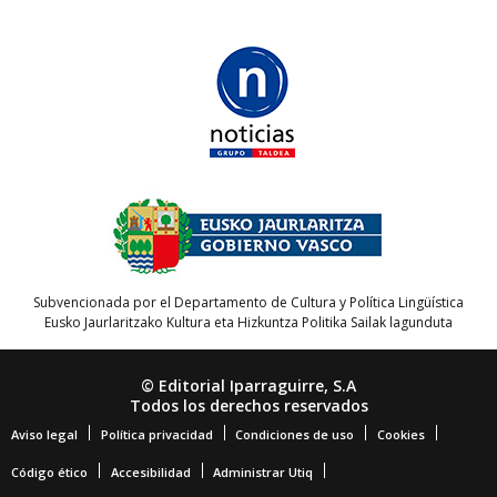
Subvencionada por el Departamento de Cultura y Política Lingüística
Eusko Jaurlaritzako Kultura eta Hizkuntza Politika Sailak lagunduta
© Editorial Iparraguirre, S.A
Todos los derechos reservados
Aviso legal
Política privacidad
Condiciones de uso
Cookies
Código ético
Accesibilidad
Administrar Utiq