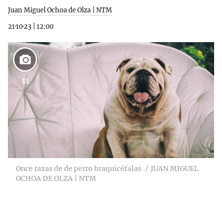
Juan Miguel Ochoa de Olza | NTM
21·10·23
|
12:00
11
Once razas de de perro braquicéfalas
JUAN MIGUEL
OCHOA DE OLZA | NTM