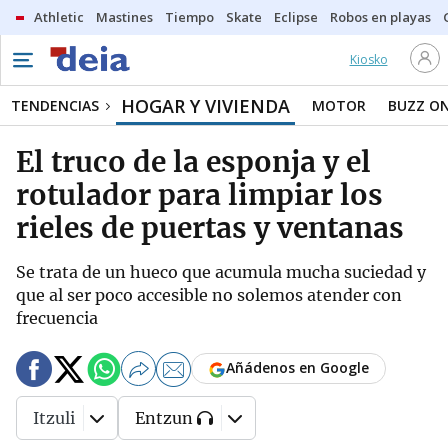
Athletic
Mastines
Tiempo
Skate
Eclipse
Robos en playas
Kiosko
HOGAR Y VIVIENDA
TENDENCIAS
MOTOR
BUZZ O
El truco de la esponja y el
rotulador para limpiar los
rieles de puertas y ventanas
Se trata de un hueco que acumula mucha suciedad y
que al ser poco accesible no solemos atender con
frecuencia
Añádenos en Google
Itzuli
Entzun