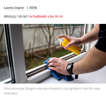
Loreto Iriarte
NTM
08·03·24
|
16:00
|
Actualizado a las 16:10
Una persona limpia con una bayeta y un spray el riel de una
ventana.