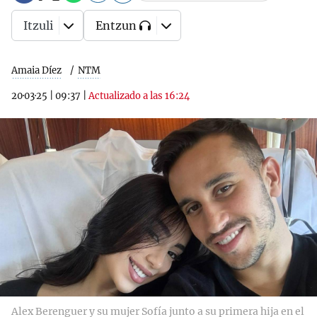
Itzuli
Entzun
Amaia Díez
NTM
20·03·25
|
09:37
|
Actualizado a las 16:24
Alex Berenguer y su mujer Sofía junto a su primera hija en el