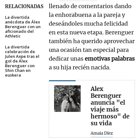
llenado de comentarios dando
RELACIONADAS
la enhorabuena a la pareja y
La divertida
anécdota de Álex
deseándoles mucha felicidad
Berenguer con un
aficionado del
en esta nueva etapa. Berenguer
Athletic
también ha querido aprovechar
La divertida
una ocasión tan especial para
celebración de
Julen Axpe tras el
dedicar unas
emotivas palabras
gol de Álex
Berenguer con
a su hija recién nacida.
Shin Chan en
euskera
Alex
Berenguer
anuncia "el
viaje más
hermoso" de
su vida
Amaia Díez