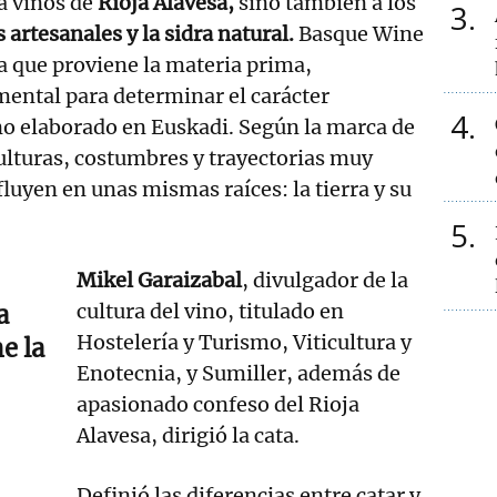
a vinos de
Rioja Alavesa,
sino también a los
3
 artesanales y la sidra natural.
Basque Wine
 la que proviene la materia prima,
mental para determinar el carácter
4
no elaborado en Euskadi. Según la marca de
culturas, costumbres y trayectorias muy
fluyen en unas mismas raíces: la tierra y su
5
Mikel Garaizabal
, divulgador de la
cultura del vino, titulado en
a
Hostelería y Turismo, Viticultura y
e la
Enotecnia, y Sumiller, además de
apasionado confeso del Rioja
Alavesa, dirigió la cata.
Definió las diferencias entre catar y