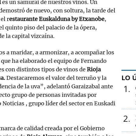
l
es un samurai de nuestros vinos. Un
 demostró de nuevo, con soltura, la tarde del
el r
estaurante Euskalduna by Etxanobe
,
l quinto piso del palacio de la ópera,
 la capital vizcaína.
s a maridar, a armonizar, a acompañar los
 que ha elaborado el equipo de Fernando
s con distintos tipos de vinos de
Rioja
LO 
sa.
Destacaremos el valor del terruño y la
encia de la uva”, adelantó Garaizabal ante
1
ecto grupo de personas invitadas por
Noticias , grupo líder del sector en Euskadi
2
marca de calidad creada por el Gobierno