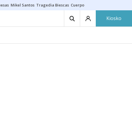
uesas
Mikel Santos
Tragedia Biescas
Cuerpo ría
Inmigración Bizkaia
Kiosko