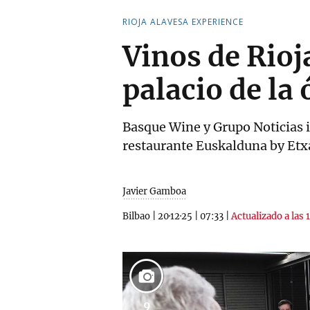
RIOJA ALAVESA EXPERIENCE
Vinos de Rioj
palacio de la
Basque Wine y Grupo Noticias i
restaurante Euskalduna by Et
Javier Gamboa
Bilbao
|
20·12·25
|
07:33
|
Actualizado a las 
9