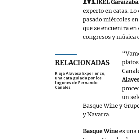
IKEL Garaizaba
experto en catas. Lo
pasado miércoles en 
que se encuentra en e
congresos y música de
“Vamo
RELACIONADAS
platos
Canale
Rioja Alavesa Experience,
una cata guiada por los
Alave
fogones de Fernando
Canales
proced
un sel
Basque Wine y Grupo 
y Navarra.
Basque Wine
es una 