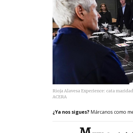
Rioja Alavesa Experience: cata marida
ACERA
¿Ya nos sigues?
Márcanos como me
M