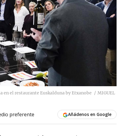
da en el restaurante Euskalduna by Etxanobe
MIGUEL
dio preferente
Añádenos en Google