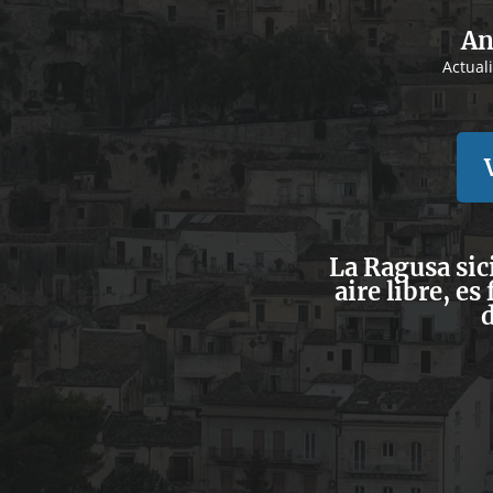
An
Actual
La Ragusa sic
aire libre, e
d