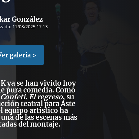
kar González
izado:
11/08/2025 17:13
Ver galería >
BK
ya se han vivido hoy
e pura comedia. Como
e
Confeti. El regreso
, su
cción teatral para
Aste
el equipo artístico ha
 una de las escenas más
tadas del montaje.