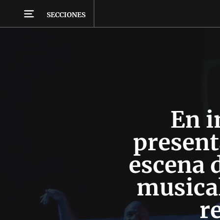
SECCIONES
En 
present
escena 
musical
r