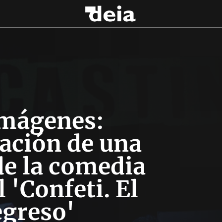
imágenes:
ación de una
de la comedia
 'Confeti. El
egreso'