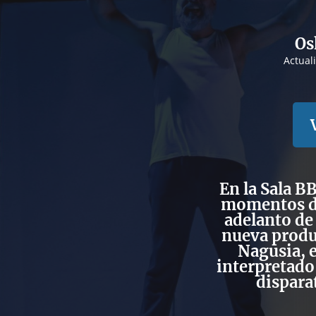
Os
Actual
En la
Sala B
momentos d
adelanto d
nueva produ
Nagusia
, 
interpretado
dispara