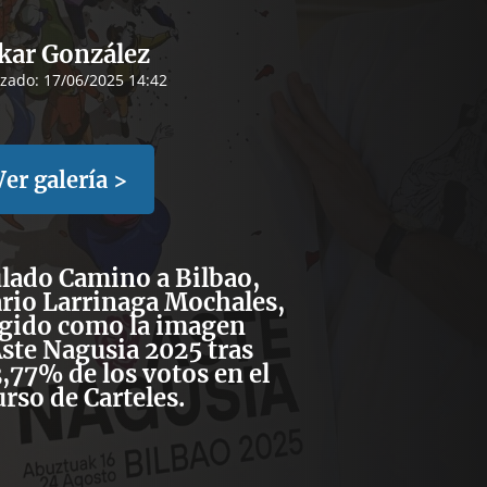
kar González
izado:
17/06/2025 14:42
Ver galería >
tulado Camino a Bilbao,
rio Larrinaga Mochales,
egido como la imagen
 Aste Nagusia 2025 tras
3,77% de los votos en el
rso de Carteles.