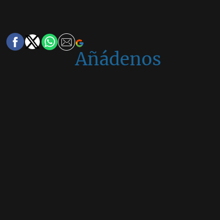
Añádenos
en
Google