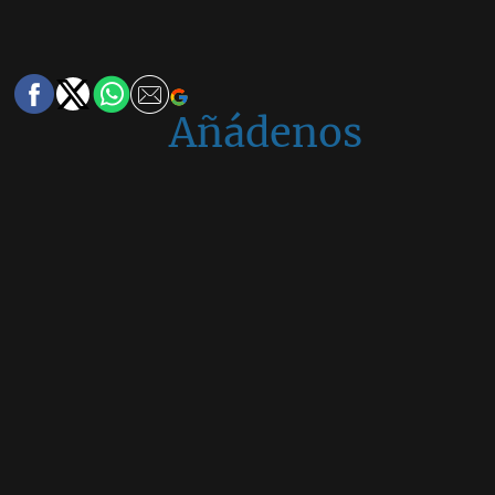
Añádenos
en
Google