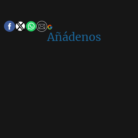
Añádenos
en
Google