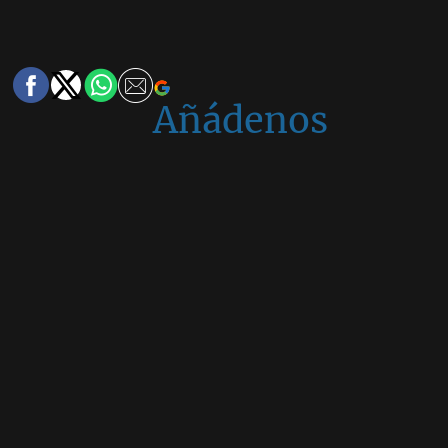
Añádenos
en
Google