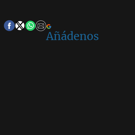
Añádenos
en
Google