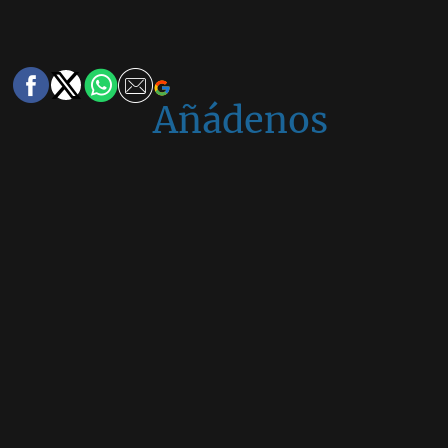
Añádenos
en
Google