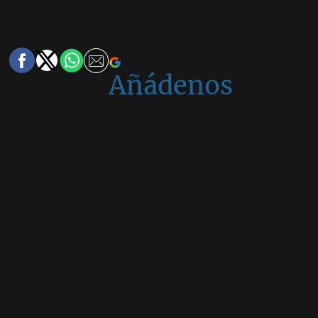
Añádenos
en
Google