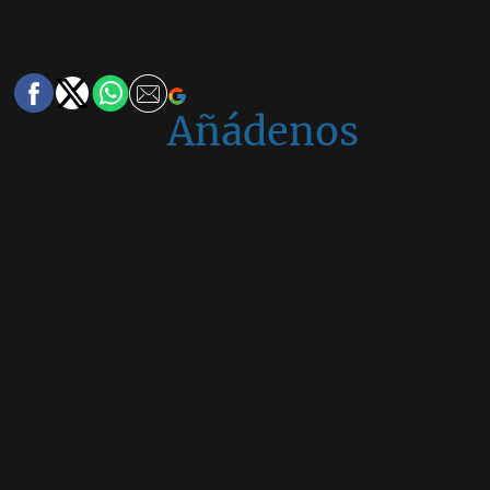
Añádenos
en
Google