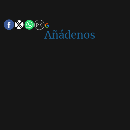
Añádenos
en
Google