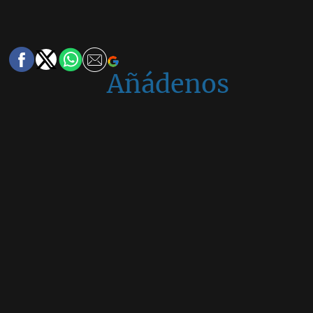
Añádenos
en
Google