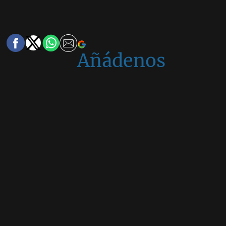
Añádenos
en
Google