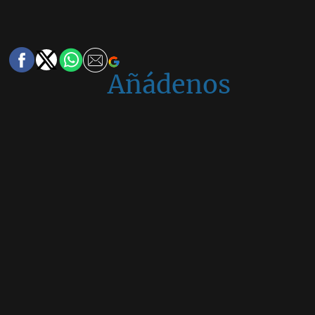
Añádenos
en
Google