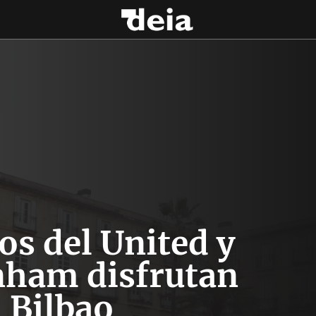
os del United y
nham disfrutan
 Bilbao