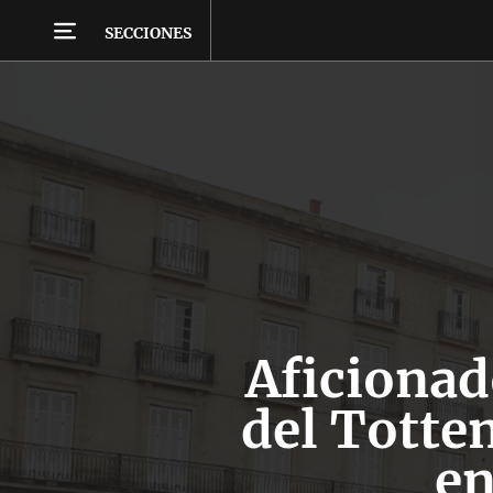
SECCIONES
Aficionad
del Totte
en