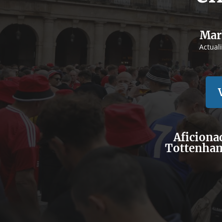
Mar
Actual
Aficionad
Tottenham