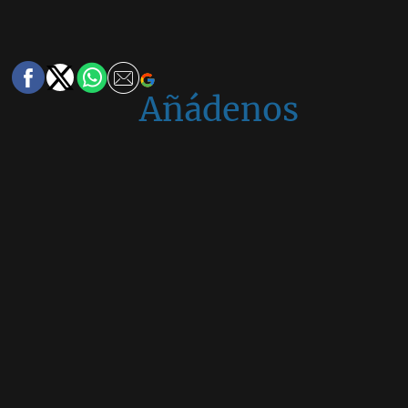
Añádenos
en
Google