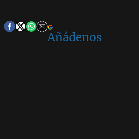
Añádenos
en
Google