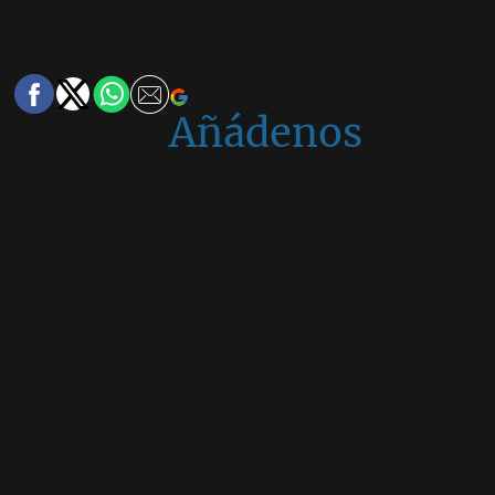
Añádenos
en
Google