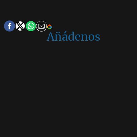
Añádenos
en
Google