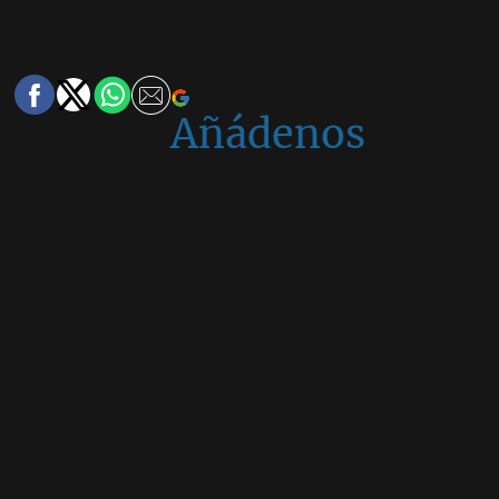
Añádenos
en
Google