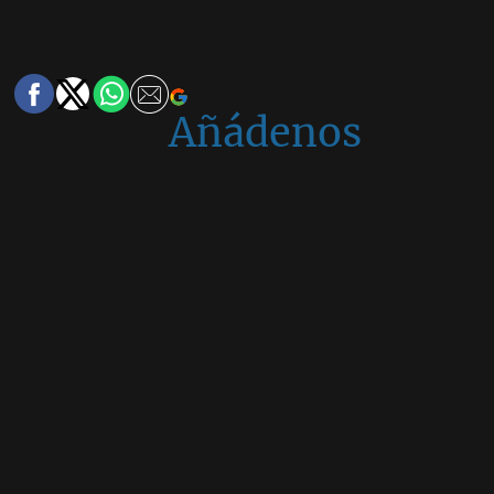
Añádenos
en
Google