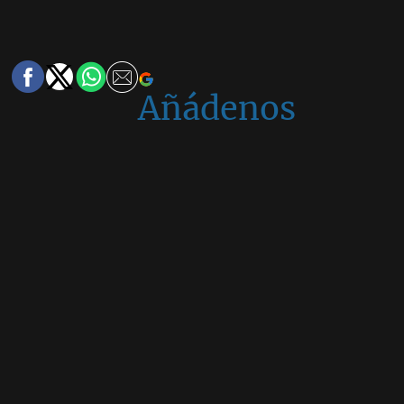
Añádenos
en
Google