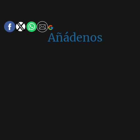
Añádenos
en
Google