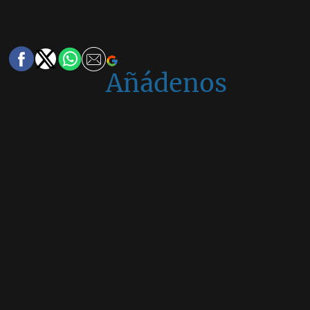
Añádenos
en
Google